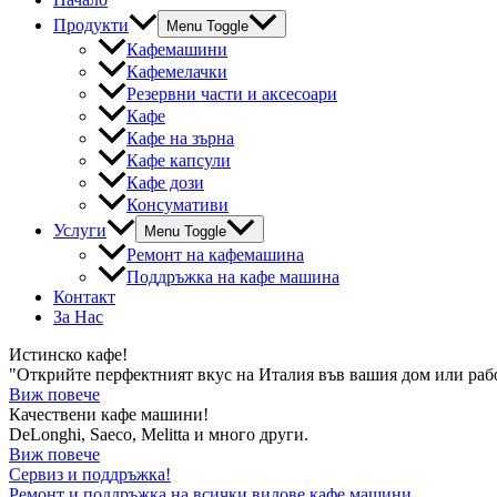
Продукти
Menu Toggle
Кафемашини
Кафемелачки
Резервни части и аксесоари
Кафе
Кафе на зърна
Кафе капсули
Кафе дози
Консумативи
Услуги
Menu Toggle
Ремонт на кафемашина
Поддръжка на кафе машина
Контакт
За Нас
Истинско кафе!
"Открийте перфектният вкус на Италия във вашия дом или раб
Виж повече
Качествени кафе машини!
DeLonghi, Saeco, Melitta и много други.
Виж повече
Сервиз и поддръжка!
Ремонт и поддръжка на всички видове кафе машини